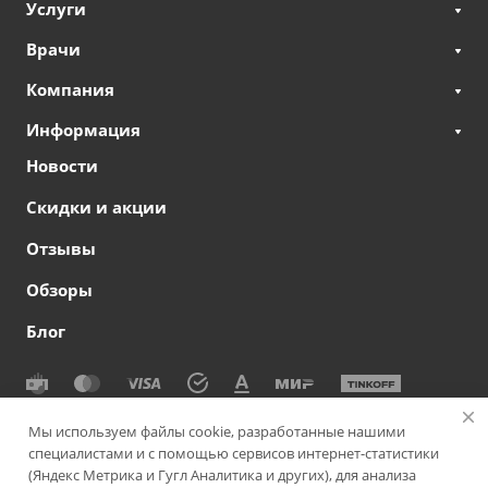
Услуги
Врачи
Компания
Информация
Новости
Скидки и акции
Отзывы
Обзоры
Блог
© 2026 Сеть офтальмологических клиник СВЕТОДАР
Мы используем файлы cookie, разработанные нашими
специалистами и с помощью сервисов интернет-статистики
Политика конфиденциальности
|
Согласие на обработку
(Яндекс Метрика и Гугл Аналитика и других), для анализа