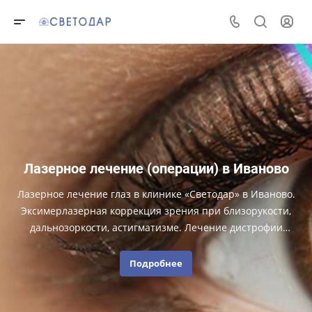
Лазерное лечение (операции) в Иваново
Лазерное лечение глаз в клинике «Светодар» в Иваново.
Эксимерлазерная коррекция зрения при близорукости,
дальнозоркости, астигматизме. Лечение дистрофии
сетчатки, катаракты витреолизис, лазеркоагуляция
сетчатки.
Подробнее