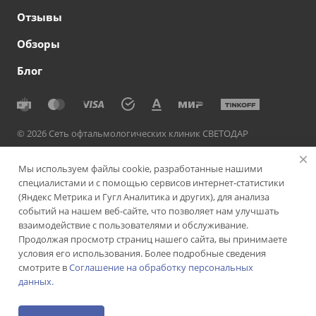
Отзывы
Обзоры
Блог
© 2026 Сеть офтальмологических клиник СВЕТОДАР
Политика конфиденциальности
|
Согласие на обработку
Мы используем файлы cookie, разработанные нашими
персональных данных
|
Политика использования cookie-
специалистами и с помощью сервисов интернет-статистики
файлов
|
Пользовательское соглашение
(Яндекс Метрика и Гугл Аналитика и других), для анализа
событий на нашем веб-сайте, что позволяет нам улучшать
Версия для слабовидящих
Подписаться на рассылку
взаимодействие с пользователями и обслуживание.
Продолжая просмотр страниц нашего сайта, вы принимаете
Быстро с 1С-Битрикс
условия его использования. Более подробные сведения
смотрите в
Соглашение на обработку персональных
данных.
ИМЕЮТСЯ ПРОТИВОПОКАЗАНИЯ. НЕОБХОДИМА
КОНСУЛЬТАЦИЯ СПЕЦИАЛИСТА