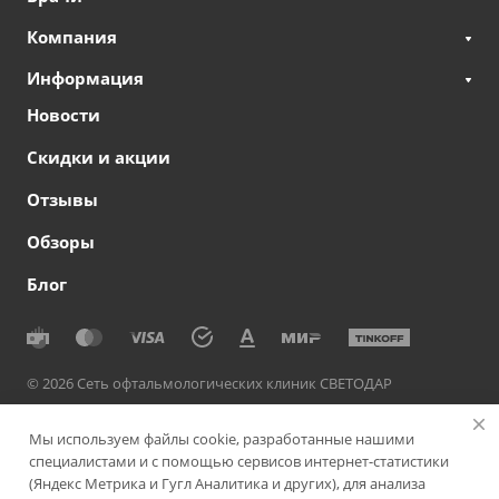
Компания
Информация
Новости
Скидки и акции
Отзывы
Обзоры
Блог
© 2026 Сеть офтальмологических клиник СВЕТОДАР
Политика конфиденциальности
|
Согласие на обработку
Мы используем файлы cookie, разработанные нашими
персональных данных
|
Политика использования cookie-
специалистами и с помощью сервисов интернет-статистики
файлов
|
Пользовательское соглашение
(Яндекс Метрика и Гугл Аналитика и других), для анализа