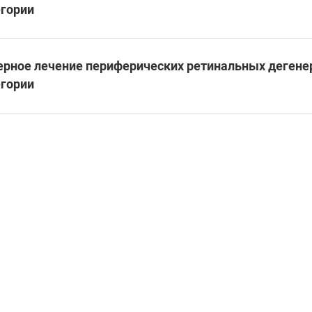
егории
ерное лечение периферических ретинальных дегенер
егории