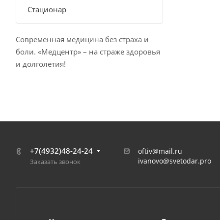
Стационар
Современная медицина без страха и
боли. «Медцентр» – на страже здоровья
и долголетия!
+7(4932)48-24-24
oftiv@mail.ru
ivanovo@svetodar.pro
Заказать звонок