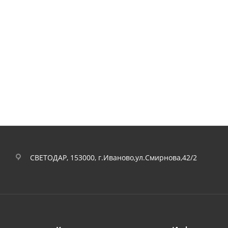
СВЕТОДАР, 153000, г.Иваново,ул.Смирнова,42/2