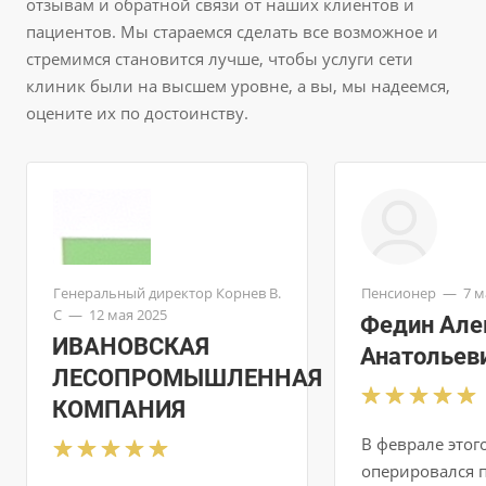
отзывам и обратной связи от наших клиентов и
пациентов. Мы стараемся сделать все возможное и
стремимся становится лучше, чтобы услуги сети
клиник были на высшем уровне, а вы, мы надеемся,
оцените их по достоинству.
Генеральный директор Корнев В.
Пенсионер
—
7 м
С
—
12 мая 2025
Федин Але
ИВАНОВСКАЯ
Анатольев
ЛЕСОПРОМЫШЛЕННАЯ
КОМПАНИЯ
В феврале этог
оперировался 