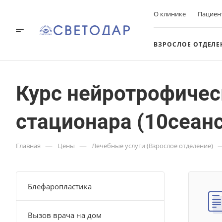
О клинике
Пациен
ВЗРОСЛОЕ ОТДЕЛЕ
Курс нейротрофичес
стационара (10сеан
—
—
Главная
Цены
Лечебные услуги (Взрослое отделение)
Блефаропластика
Вызов врача на дом