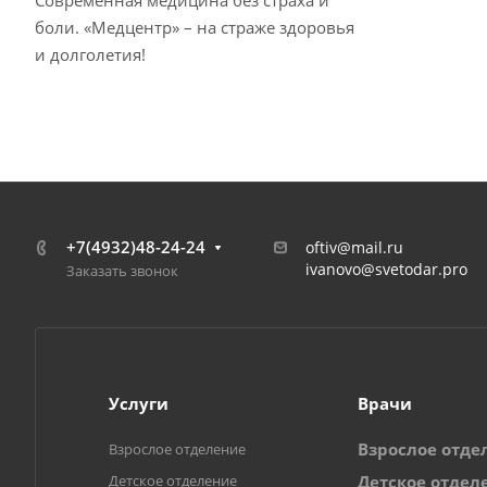
Современная медицина без страха и
боли. «Медцентр» – на страже здоровья
и долголетия!
+7(4932)48-24-24
oftiv@mail.ru
ivanovo@svetodar.pro
Заказать звонок
Услуги
Врачи
Взрослое отде
Взрослое отделение
Детское отделение
Детское отдел