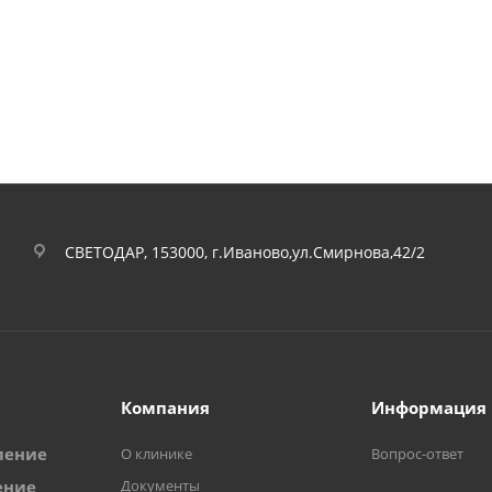
СВЕТОДАР, 153000, г.Иваново,ул.Смирнова,42/2
Компания
Информация
ление
О клинике
Вопрос-ответ
ение
Документы