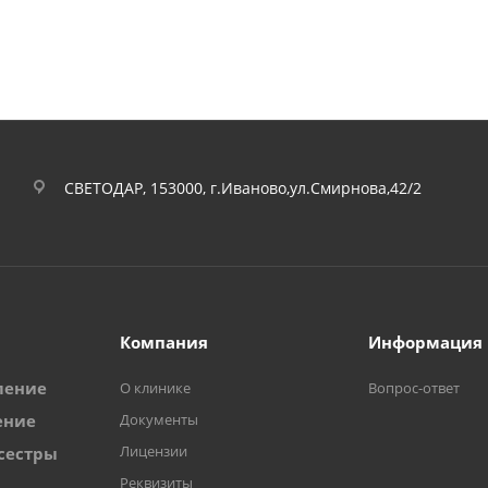
СВЕТОДАР, 153000, г.Иваново,ул.Смирнова,42/2
Компания
Информация
ление
О клинике
Вопрос-ответ
ение
Документы
Лицензии
сестры
Реквизиты