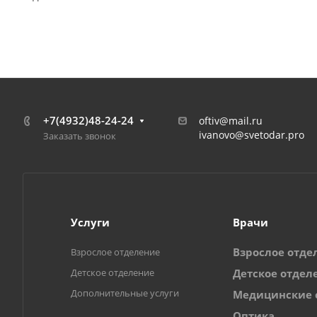
+7(4932)48-24-24
oftiv@mail.ru
ivanovo@svetodar.pro
Заказать звонок
Услуги
Врачи
Взрослое отде
Взрослое отделение
Детское отделение
Детское отдел
Дополнительные услуги
Медицинские 
Оптика