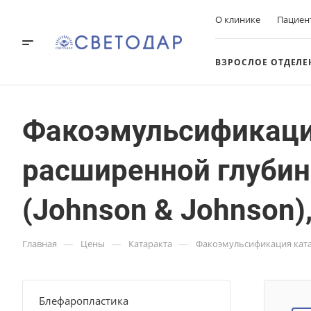
О клинике
Пациен
ВЗРОСЛОЕ ОТДЕЛЕ
Факоэмульсификаци
расширенной глубин
(Johnson & Johnson)
—
—
—
Главная
Цены
Катаракта
Факоэмульсификация катар
Блефаропластика