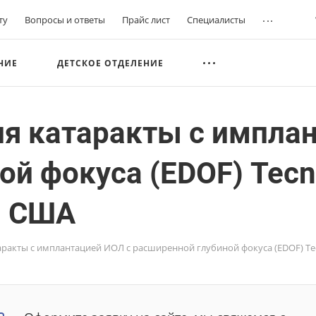
...
ту
Вопросы и ответы
Прайс лист
Специалисты
НИЕ
ДЕТСКОЕ ОТДЕЛЕНИЕ
я катаракты с имплан
ой фокуса (EDOF) Tecn
, США
акты с имплантацией ИОЛ с расширенной глубиной фокуса (EDOF) Tec