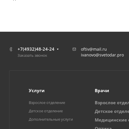
+7(4932)48-24-24
oftiv@mail.ru
ivanovo@svetodar.pro
Заказать звонок
Услуги
Врачи
Взрослое отде
Взрослое отделение
Детское отделение
Детское отдел
Дополнительные услуги
Медицинские 
Оптика