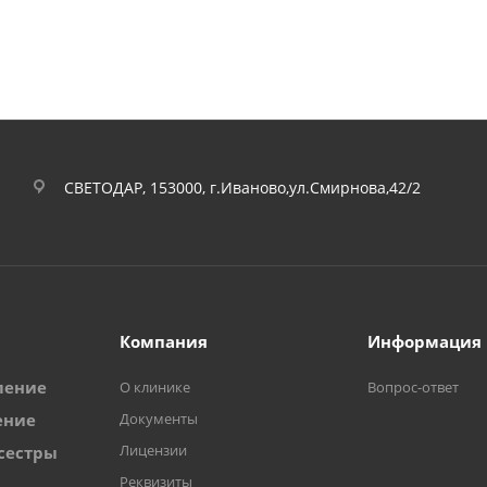
СВЕТОДАР, 153000, г.Иваново,ул.Смирнова,42/2
Компания
Информация
ление
О клинике
Вопрос-ответ
ение
Документы
Лицензии
сестры
Реквизиты