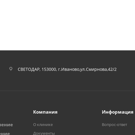
СВЕТОДАР, 153000, г.Иваново,ул.Смирнова,42/2
Компания
Информация
ление
О клинике
Вопрос-ответ
ение
Документы