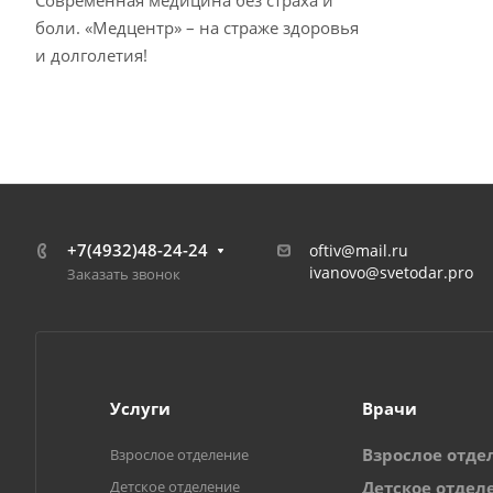
Современная медицина без страха и
боли. «Медцентр» – на страже здоровья
и долголетия!
+7(4932)48-24-24
oftiv@mail.ru
ivanovo@svetodar.pro
Заказать звонок
Услуги
Врачи
Взрослое отде
Взрослое отделение
Детское отделение
Детское отдел