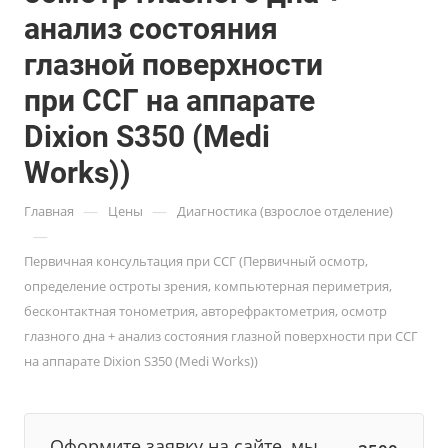
анализ состояния
глазной поверхности
при ССГ на аппарате
Dixion S350 (Medi
Works))
—
—
Главная
Цены
Диагностика (взрослое отделение)
—
Первичная консультация при ССГ (Первичный осмотр,
определение остроты зрения, компьютерная периметрия,
бесконтактная тонометрия, авторефрактометрия, осмотр
глазного дна + анализ состояния глазной поверхности при ССГ
на аппарате Dixion S350 (Medi Works))
Оформите заявку на сайте, мы