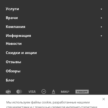
Услуги
Врачи
Компания
Информация
Новости
Скидки и акции
Отзывы
Обзоры
Блог
© 2026 Сеть офтальмологических клиник СВЕТОДАР
Мы используем файлы cookie, разработанные нашими
специалистами и с помощью сервисов интернет-статистики