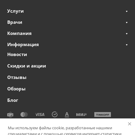
Услуги
Врачи
Компания
Информация
Новости
Скидки и акции
Отзывы
Обзоры
Блог
© 2026 Сеть офтальмологических клиник СВЕТОДАР
Мы используем файлы cookie, разработанные нашими
специалистами и с помощью сервисов интернет-статистики